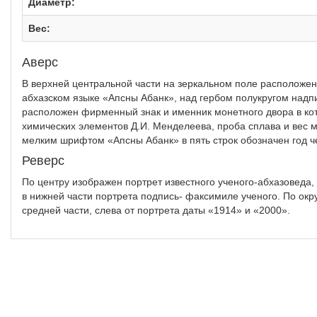
Диаметр:
Вес:
Аверс
В верхней центральной части на зеркальном поле расположен
абхазском языке «Апсны Абанк», над гербом полукругом над
расположен фирменный знак и именник монетного двора в ко
химических элементов Д.И. Менделеева, проба сплава и вес 
мелким шрифтом «Апсны Абанк» в пять строк обозначен год ч
Реверс
По центру изображен портрет известного ученого-абхазоведа
в нижней части портрета подпись- факсимиле ученого. По окр
средней части, слева от портрета даты «1914» и «2000».