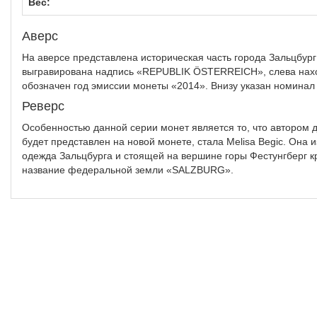
Вес:
Аверс
На аверсе представлена историческая часть города Зальцбург
выгравирована надпись «REPUBLIK ÖSTERREICH», слева нахо
обозначен год эмиссии монеты «2014». Внизу указан номин
Реверс
Особенностью данной серии монет является то, что автором 
будет представлен на новой монете, стала Melisa Begic. Она 
одежда Зальцбурга и стоящей на вершине горы Фестунгберг кр
название федеральной земли «SALZBURG».