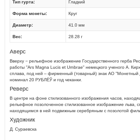
Тип гурта:
Гладкий
Форма монеты:
Круг
Диаметр:
41.0 мм
Вес:
28.28 г
Аверс
Вверху − рельефное изображение Государственного герба Рес
работы "Ars Magna Lucis et Umbrae" немецкого ученого А. Ки
сплава, под ней – фирменный (товарный) знак АО "Монетный 
номинал 20 РУБЛЁЎ и год чеканки.
Реверс
В центре на фоне стилизованного изображения часов, находя
рельефное позолоченное стилизованное изображение льва, спр
находящимся в ней подвижным серебряным с позолотой фили
Художник
Д. Сураевска