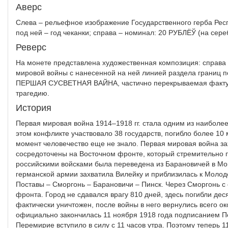
Аверс
Слева – рельефное изображение Государственного герба Рес
под ней – год чеканки; справа – номинал: 20 РУБЛЁЎ (на сере
Реверс
На монете представлена художественная композиция: справа
мировой войны с нанесенной на ней линией раздела границ по
ПЕРШАЯ СУСВЕТНАЯ ВАЙНА, частично перекрываемая фактур
трагедию.
История
Первая мировая война 1914–1918 гг. стала одним из наиболе
этом конфликте участвовало 38 государств, погибло более 10
момент человечество еще не знало. Первая мировая война за
сосредоточены на Восточном фронте, который стремительно 
российскими войсками была переведена из Барановичей в Моги
германской армии захватила Вилейку и приблизилась к Молоде
Поставы – Сморгонь – Барановичи – Пинск. Через Сморгонь с 
фронта. Город не сдавался врагу 810 дней, здесь погибли дес
фактически уничтожен, после войны в него вернулись всего о
официально закончилась 11 ноября 1918 года подписанием П
Перемирие вступило в силу с 11 часов утра. Поэтому теперь 