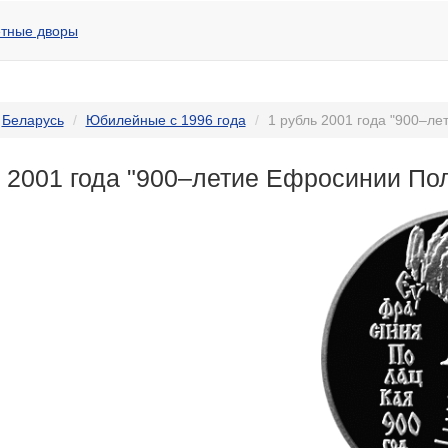
тные дворы
Беларусь
Юбилейные с 1996 года
1 рубль 2001 года "900–л
ь 2001 года "900–летие Ефросинии По