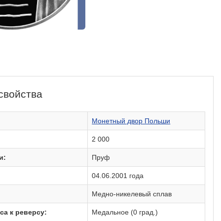
свойства
:
Монетный двор Польши
2 000
и:
Пруф
04.06.2001 года
Медно-никелевый сплав
са к реверсу:
Медальное (0 град.)