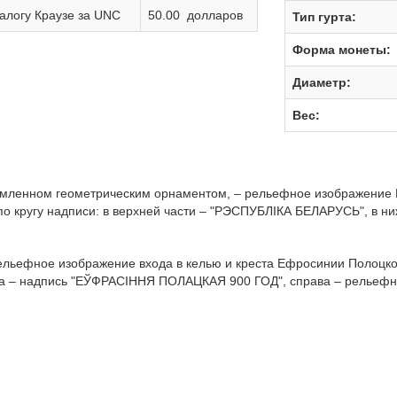
алогу Краузе за UNC
50.00 долларов
Тип гурта:
Форма монеты:
Диаметр:
Вес:
амленном геометрическим орнаментом, – рельефное изображение Г
 по кругу надписи: в верхней части – "РЭСПУБЛІКА БЕЛАРУСЬ", в н
ельефное изображение входа в келью и креста Ефросинии Полоцко
ва – надпись "ЕЎФРАСІННЯ ПОЛАЦКАЯ 900 ГОД", справа – рельеф