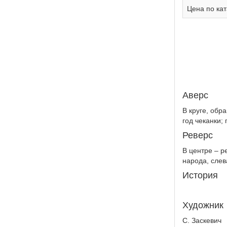
Цена по кат
Аверс
В круге, обр
год чеканки;
Реверс
В центре – р
народа, сле
История
Художник
С. Заскевич