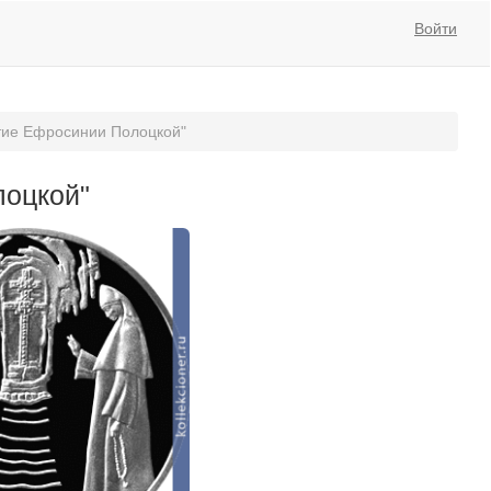
Войти
етие Ефросинии Полоцкой"
лоцкой"