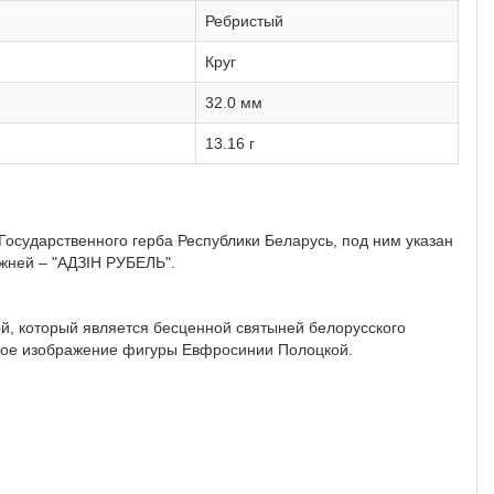
Ребристый
Круг
32.0 мм
13.16 г
осударственного герба Республики Беларусь, под ним указан
ижней – "АДЗІН РУБЕЛЬ".
й, который является бесценной святыней белорусского
ное изображение фигуры Евфросинии Полоцкой.