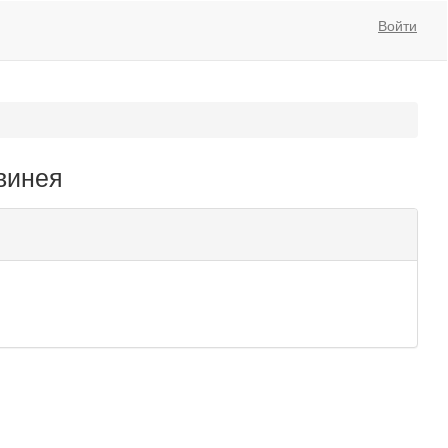
Войти
винея