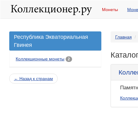
Монеты
Моне
Республика Экваториальная
Главная
Гвинея
Катало
Коллекционные монеты
2
Колле
← Назад к странам
Памятн
Коллекц