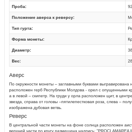
Проба:
9
Положение аверса к реверсу:
М
Тип гурта:
Р
Форма монеты:
Кр
Диаметр:
3
Вес:
28
Аверс
По окружности монеты – заглавными буквами выгравирована 
расположен герб Республики Молдова - орел с опущенными кр
а в левой – скипетр. На груди у орла расположен щит, в цент
звезда, справа от головы –пятилепестковая роза, слева – по
изображена дубовая ветвь.
Реверс
В центральной части монеты на фоне солнца расположен аист 
верхней части по кругу размещена надпись: "PROCLAMAREA I