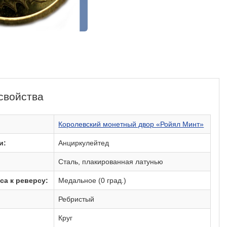
свойства
:
Королевский монетный двор «Ройял Минт»
и:
Анциркулейтед
Сталь, плакированная латунью
са к реверсу:
Медальное (0 град.)
Ребристый
Круг