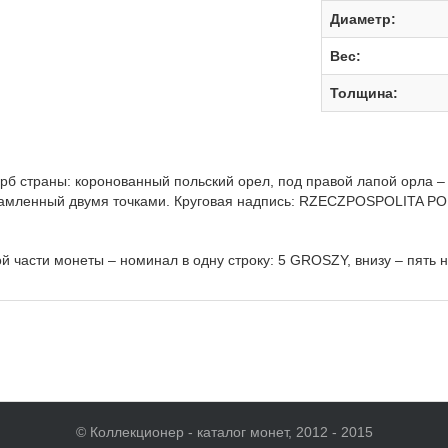
Диаметр:
Вес:
Толщина:
ерб страны: коронованный польский орел, под правой лапой орла –
рамленный двумя точками. Круговая надпись: RZECZPOSPOLITA PO
й части монеты – номинал в одну строку: 5 GROSZY, внизу – пять н
© Коллекционер - каталог монет, 2012 - 2015