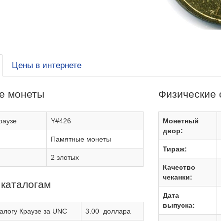
Цены в интернете
е монеты
Физические 
раузе
Y#426
Монетный
двор:
Памятные монеты
Тираж:
2 злотых
Качество
чеканки:
 каталогам
Дата
выпуска:
алогу Краузе за UNC
3.00 доллара