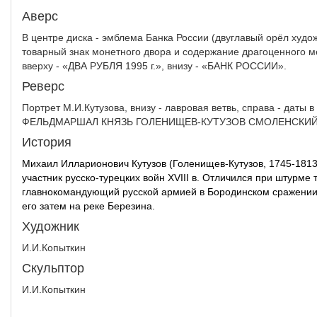
Аверс
В центре диска - эмблема Банка России (двуглавый орёл худо
товарный знак монетного двора и содержание драгоценного ме
вверху - «ДВА РУБЛЯ 1995 г.», внизу - «БАНК РОССИИ».
Реверс
Портрет М.И.Кутузова, внизу - лавровая ветвь, справа - даты в
ФЕЛЬДМАРШАЛ КНЯЗЬ ГОЛЕНИЩЕВ-КУТУЗОВ СМОЛЕНСКИЙ
История
Михаил Илларионович Кутузов (Голенищев-Кутузов, 1745-1813
участник русско-турецких войн XVIII в. Отличился при штурме
главнокомандующий русской армией в Бородинском сражении п
его затем на реке Березина.
Художник
И.И.Копыткин
Скульптор
И.И.Копыткин