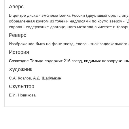
Аверс
В центре диска - эмблема Банка России (двуглавый орел с о
обрамленная кругом из точек и надписями по кругу: вверху - "Д
справа - содержание драгоценного металла в чистоте и товар
Реверс
Изображение быка на фоне звезд, слева - знак зодиакального 
История
Созвездие Тельца содержит 216 звeзд, видимых невооружeнн
Художник
С.А. Козлов, А.Д. Щаблыкин
Скульптор
Е.И. Новикова