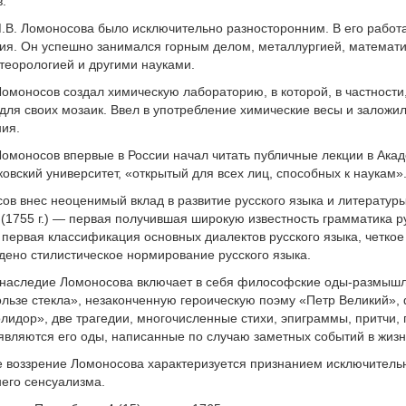
.
.В. Ломоносова было исключительно разносторонним. В его работ
ия. Он успешно занимался горным делом, металлургией, математи
теорологией и другими науками.
Ломоносов создал химическую лабораторию, в которой, в частности
для своих мозаик. Ввел в употребление химические весы и заложи
ия.
Ломоносов впервые в России начал читать публичные лекции в Акаде
овский университет, «открытый для всех лиц, способных к наукам»
ов внес неоценимый вклад в развитие русского языка и литератур
(1755 г.) — первая получившая широкую известность грамматика ру
 первая классификация основных диалектов русского языка, четко
дено стилистическое нормирование русского языка.
 наследие Ломоносова включает в себя философские оды-размышл
льзе стекла», незаконченную героическую поэму «Петр Великий»,
идор», две трагедии, многочисленные стихи, эпиграммы, притчи, 
вляются его оды, написанные по случаю заметных событий в жизн
воззрение Ломоносова характеризуется признанием исключительн
его сенсуализма.