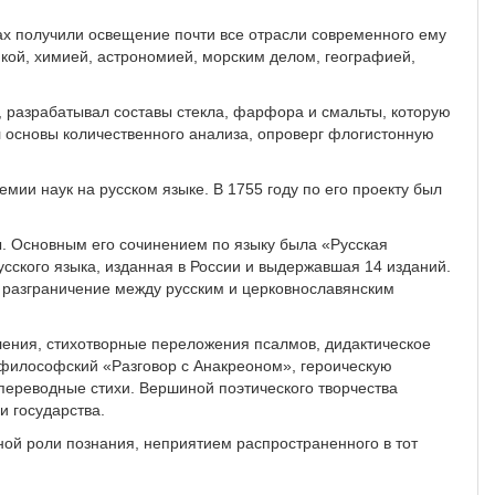
ах получили освещение почти все отрасли современного ему
кой, химией, астрономией, морским делом, географией,
, разрабатывал составы стекла, фарфора и смальты, которую
л основы количественного анализа, опроверг флогистонную
мии наук на русском языке. В 1755 году по его проекту был
.
ы. Основным его сочинением по языку была «Русская
сского языка, изданная в России и выдержавшая 14 изданий.
е разграничение между русским и церковнославянским
ения, стихотворные переложения псалмов, дидактическое
 философский «Разговор с Анакреоном», героическую
переводные стихи. Вершиной поэтического творчества
и государства.
ой роли познания, неприятием распространенного в тот