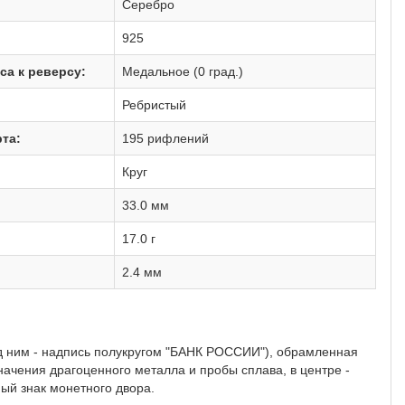
Серебро
925
са к реверсу:
Медальное (0 град.)
Ребристый
та:
195 рифлений
Круг
33.0 мм
17.0 г
2.4 мм
д ним - надпись полукругом "БАНК РОССИИ"), обрамленная
означения драгоценного металла и пробы сплава, в центре -
ный знак монетного двора.