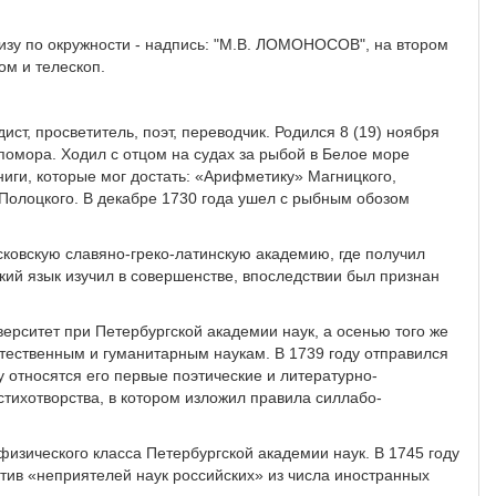
 внизу по окружности - надпись: "М.В. ЛОМОНОСОВ", на втором
ом и телескоп.
ст, просветитель, поэт, переводчик. Родился 8 (19) ноября
помора. Ходил с отцом на судах за рыбой в Белое море
ниги, которые мог достать: «Арифметику» Магницкого,
олоцкого. В декабре 1730 года ушел с рыбным обозом
сковскую славяно-греко-латинскую академию, где получил
ий язык изучил в совершенстве, впоследствии был признан
верситет при Петербургской академии наук, а осенью того же
естественным и гуманитарным наукам. В 1739 году отправился
у относятся его первые поэтические и литературно-
стихотворства, в котором изложил правила силлабо-
изического класса Петербургской академии наук. В 1745 году
тив «неприятелей наук российских» из числа иностранных