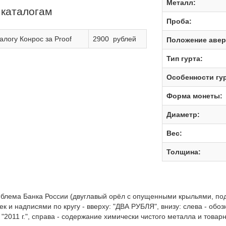
Металл:
 каталогам
Проба:
алогу Конрос за Proof
2900 рублей
Положение авер
Тип гурта:
Особенности гур
Форма монеты:
Диаметр:
Вес:
Толщина:
мблема Банка России (двуглавый орёл с опущенными крыльями, по
чек и надписями по кругу - вверху: "ДВА РУБЛЯ", внизу: слева - об
 "2011 г.", справа - содержание химически чистого металла и товар