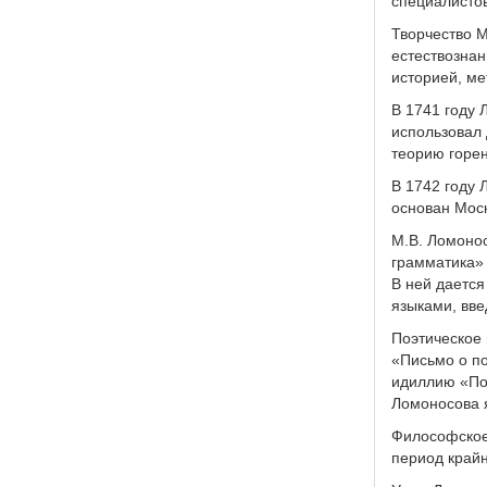
специалистов
Творчество М
естествознан
историей, ме
В 1741 году 
использовал 
теорию горен
В 1742 году 
основан Моск
М.В. Ломонос
грамматика» 
В ней дается
языками, вве
Поэтическое
«Письмо о по
идиллию «Пол
Ломоносова я
Философское 
период крайн