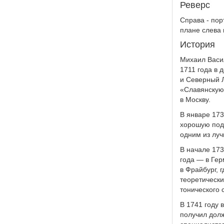
Реверс
Справа - пор
плане слева 
История
Михаил Васи
1711 года в 
и Северный Л
«Славянскую
в Москву.
В январе 173
хорошую подг
одним из луч
В начале 173
года — в Гер
в Фрайбург, 
теоретически
тонического 
В 1741 году 
получил долж