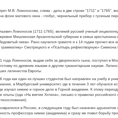
трет М.В. Ломоносова, слева - даты в две строки "1711" и "1765",
на фоне матового окна - глобус, чернильный прибор с гусиным пер
льевич Ломоносов
(1711-1765),
великий русский ученый-энциклопеди
деревне Мишлинская Архангельской губернии в семье крестьянина-
едовитый океан. Рано научился грамоте и к 14 годам прочел все к
 грамматику» Смотрицкого и «Псалтырь рифмотворную» Симеона П
1 года Ломоносов, выдав себя за дворянского сына, поступил в Мо
отовку по древним языкам и другим гуманитарным наукам. Латинск
ших латинистов Европы.
6 года как один из лучших студентов был направлен на учебу в уни
манию, в Марбургский университет, где в течение 3 лет обучался 
где изучал химию и горное дело в Горной академии. К этому период
е опыты (ода «На взятие Хотина», письмо о правилах российского 
стихосложения).
возвратился в Россию, в следующем году был назначен адъюнктом ф
ность профессора химии (академика) и сразу же повел борьбу про