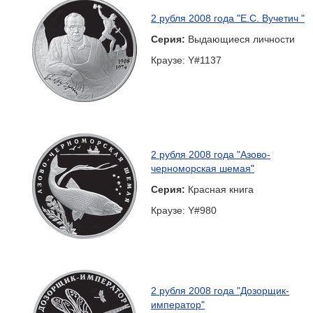
2 рубля 2008 года "Е.С. Вучетич "
Серия:
Выдающиеся личности
Краузе: Y#1137
2 рубля 2008 года "Азово-
черноморская шемая"
Серия:
Красная книга
Краузе: Y#980
2 рубля 2008 года "Дозорщик-
император"