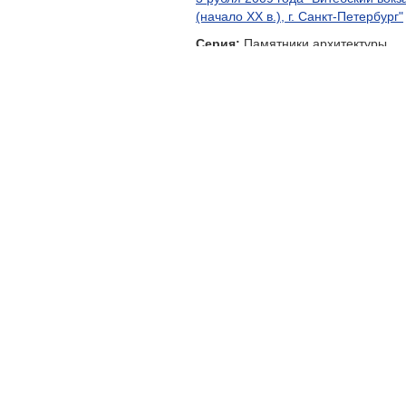
Серия:
Памятники архитектуры
России
Краузе: Y#1182
3 рубля 2009 года "Тульский кремл
(XVI в.)"
Серия:
Памятники архитектуры
России
Краузе: Y#1183
3 рубля 2009 года "Одигитриевска
церковь (XVII в.), Смоленская
область"
Серия:
Памятники архитектуры
России