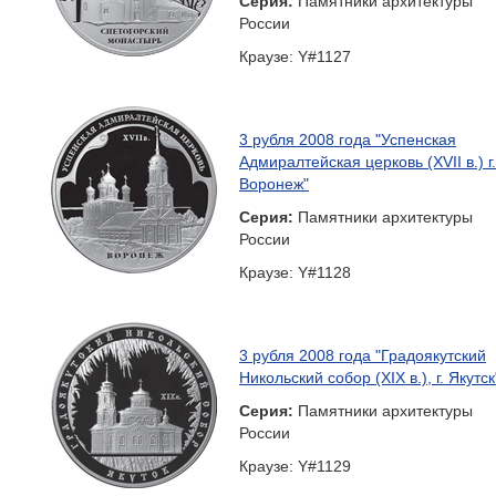
Серия:
Памятники архитектуры
России
Краузе: Y#1127
3 рубля 2008 года "Успенская
Адмиралтейская церковь (XVII в.) г.
Воронеж"
Серия:
Памятники архитектуры
России
Краузе: Y#1128
3 рубля 2008 года "Градоякутский
Никольский собор (XIX в.), г. Якутск
Серия:
Памятники архитектуры
России
Краузе: Y#1129