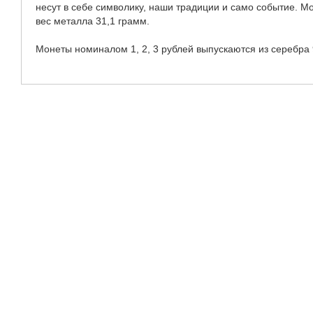
3 рубля 1997 года "850-летие
основания Москвы"
Серия:
850-летие основания
Москвы
Краузе: Y#552
3 рубля 1997 года "850-летие
основания Москвы"
Серия:
850-летие основания
Москвы
Краузе: Y#553