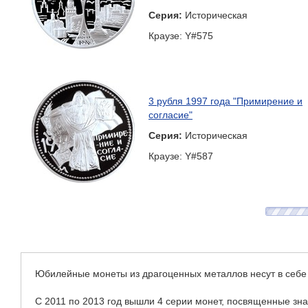
Серия:
Историческая
Краузе: Y#575
3 рубля 1997 года "Примирение и
согласие"
Серия:
Историческая
Краузе: Y#587
3 рубля 1997 года "100-летие
эмиссионного закона Витте"
Серия:
100-летие эмиссионного
закона Витте
Краузе: Y#586