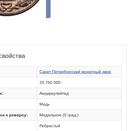
свойства
:
Санкт-Петербургский монетный двор
20 760 000
и:
Анциркулейтед
Медь
са к реверсу:
Медальное (0 град.)
Ребристый