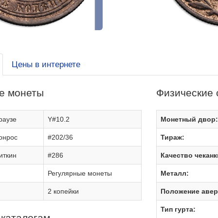
Цены в интернете
е монеты
Физические 
раузе
Y#10.2
Монетный двор
онрос
#202/36
Тираж:
иткин
#286
Качество чеканк
Регулярные монеты
Металл:
2 копейки
Положение авер
Тип гурта:
 каталогам