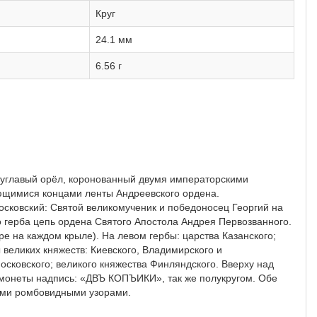
Круг
24.1 мм
6.56 г
вуглавый орёл, коронованный двумя императорскими
ающимися концами ленты Андреевского ордена.
осковский: Святой великомученик и победоносец Георгий на
 герба цепь ордена Святого Апостола Андрея Первозванного.
ре на каждом крыле). На левом гербы: царства Казанского;
 великих княжеств: Киевского, Владимирского и
осковского; великого княжества Финляндского. Вверху над
онеты надпись: «ДВЪ КОПЪИКИ», так же полукругом. Обе
ыми ромбовидными узорами.