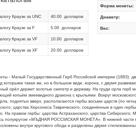
Форма монеты:
алогу Краузе за UNC
40.00 долларов
Диаметр:
алогу Краузе за F
5.00 долларов
Вес:
алогу Краузе за VF
10.00 долларов
алогу Краузе за XF
20.00 долларов
еты - Малый Государственный Герб Российской империи (1883): д
д которыми такая же, но в большом виде, корона, с двумя развев
ный орёл держит золотые скипетр и державу. На груди орла герб м
ющий копьём змеевидного дракона с крыльями. Вокруг московского
рла, поднятых вверх, располагаются гербы восьми царств (по четы
ского; царства Херсонеса Таврического; соединённые в один гербы
о. На правом гербы: царства Астраханского; царства Сибирского; М
сь полукругом «МЪДНАЯ РОССIИСКАЯ МОНЕТА». В нижней части м
положены внутри кругового обода и разделены двумя стилизованн