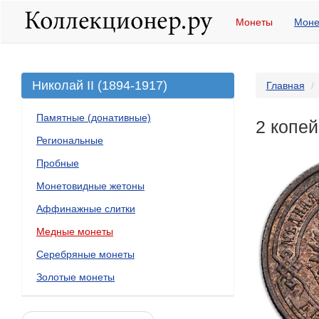
Монеты
Моне
Николай II (1894-1917)
Главная
Памятные (донативные)
2 копей
Региональные
Пробные
Монетовидные жетоны
Аффинажные слитки
Медные монеты
Серебряные монеты
Золотые монеты