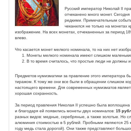
Русский император Николай II пра
отчеканено много монет. Сегодня
редкими. Примечательным событие
чеканился не только на монетах к
изображение. На всех монетах, отчеканенных за период 18
влево.
Что касается монет мелкого номинала, то на них нет изобр
Монеты мелкого номинала имеют слишком маленький 
В то время считалось, что простые люди не должны 
Предметов нумизматики за правление этого императора б
тиражом. К тому же они все были в обращении слишком ко
настоящего времени. Для современных нумизматов являетс
хорошая сохранность.
За период правления Николая II успешно была воплощена
и благодаря ей появились монеты двух номиналов:
15 руб
разных видов: медные, серебряные, а также золотые. Но с
алюминия стоимостью в 5 рублей. Пробными являются 25 ко
году медь стала дорогой). Они также представляют большо