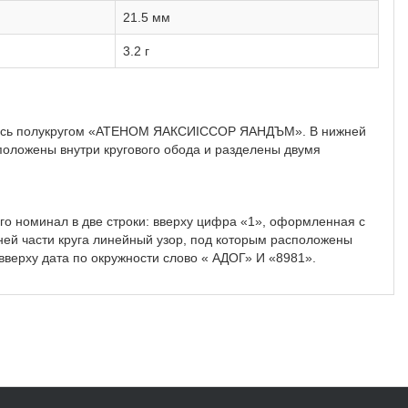
21.5 мм
3.2 г
дпись полукругом «АТЕНОМ ЯАКСИIССОР ЯАНДЪМ». В нижней
оложены внутри кругового обода и разделены двумя
ого номинал в две строки: вверху цифра «1», оформленная с
ей части круга линейный узор, под которым расположены
 вверху дата по окружности слово « АДОГ» И «8981».