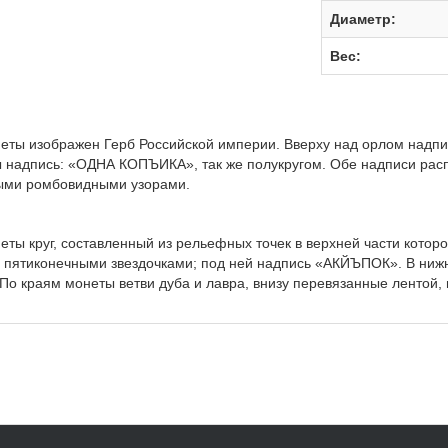
Диаметр:
Вес:
неты изображен Герб Российской империи. Вверху над орлом на
 надпись: «ОДНА КОПЪИКА», так же полукругом. Обе надписи расп
ыми ромбовидными узорами.
еты круг, составленный из рельефных точек в верхней части котор
 пятиконечными звездочками; под ней надпись «АКЙЪПОК». В нижн
 По краям монеты ветви дуба и лавра, внизу перевязанные лентой,