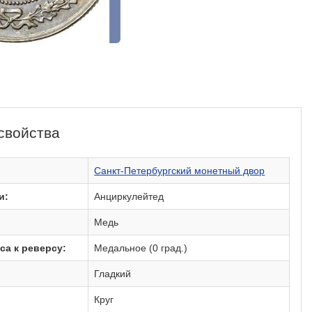
свойства
:
Санкт-Петербургский монетный двор
и:
Анциркулейтед
Медь
са к реверсу:
Медальное (0 град.)
Гладкий
Круг