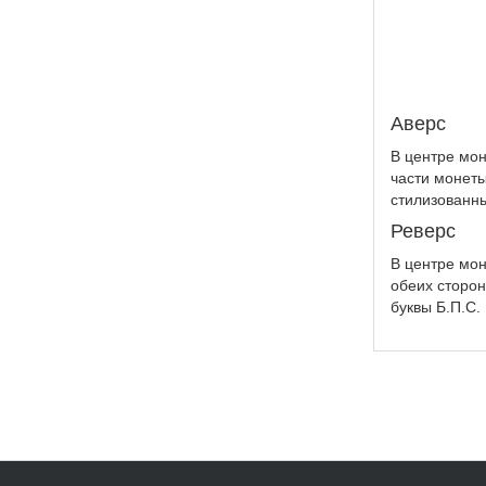
Аверс
В центре мо
части монеты
стилизованн
Реверс
В центре мон
обеих сторон
буквы Б.П.С.