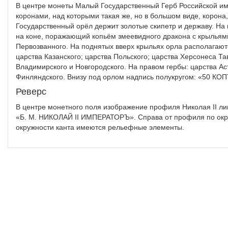
В центре монеты Малый Государственный Герб Российской им
коронами, над которыми такая же, но в большом виде, корон
Государственный орёл держит золотые скипетр и державу. На 
на коне, поражающий копьём змеевидного дракона с крыльями
Первозванного. На поднятых вверх крыльях орла располагаютс
царства Казанского; царства Польского; царства Херсонеса Та
Владимирского и Новгородского. На правом гербы: царства Аст
Финляндского. Внизу под орлом надпись полукругом: «50 КО
Реверс
В центре монетного поля изображение профиля Николая II ли
«Б. М. НИКОЛАЙ II ИМПЕРАТОРЪ». Справа от профиля по ок
окружности канта имеются рельефные элементы.