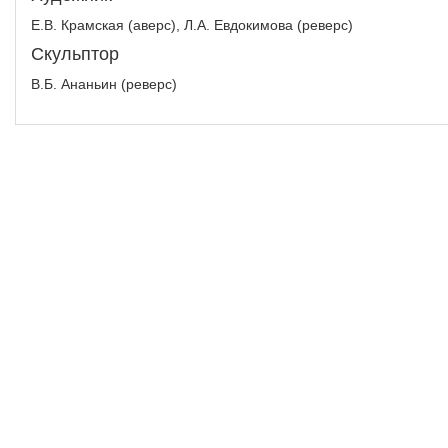
Е.В. Крамская (аверс), Л.А. Евдокимова (реверс)
Скульптор
В.Б. Ананьин (реверс)