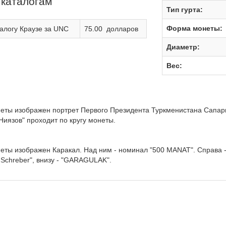
 каталогам
Тип гурта:
Форма монеты:
алогу Краузе за UNC
75.00 долларов
Диаметр:
Вес:
неты изображен портрет Первого Президента Туркменистана Сапар
иязов" проходит по кругу монеты.
еты изображен Каракал. Над ним - номинал "500 MANAT". Справа -
l Schreber", внизу - "GARAGULAK".