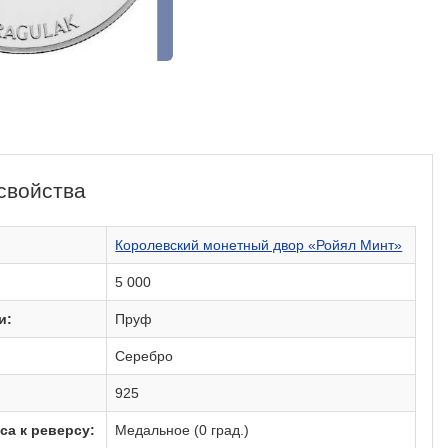
свойства
:
Королевский монетный двор «Ройял Минт»
5 000
и:
Пруф
Серебро
925
са к реверсу:
Медальное (0 град.)