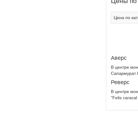
Цены по
Цена по кат
Аверс
В центре мо
Сапармурат Н
Реверс
В центре мон
"Felis caraca