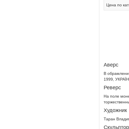
Цена по кат
Аверс
В обрамлени
1999, УКРАЇН
Реверс
На поле мон
торжественны
Художник
Таран Владим
Скульптор