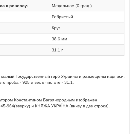
са к реверсу:
Медальное (0 град.)
Ребристый
Круг
38.6 мм
31.1 г
н малый Государственный герб Украины и размещены надписи:
 проба - 925 и вес в чистоте - 31,1.
атором Константином Багрянородным изображен
5-964(вверху) и КНЯЖА УКРАЇНА (внизу в две строки).