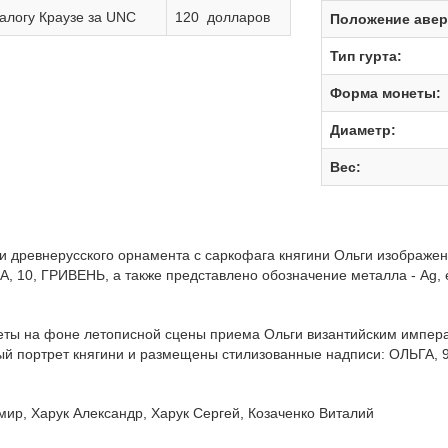
алогу Краузе за UNC
120 долларов
Положение авер
Тип гурта:
Форма монеты:
Диаметр:
Вес:
и древнерусского орнамента с саркофага княгини Ольги изображе
А, 10, ГРИВЕНЬ, а также представлено обозначение металла - Ag, его
еты на фоне летописной сцены приема Ольги византийским импер
й портрет княгини и размещены стилизованные надписи: ОЛЬГА, 94
ир, Харук Александр, Харук Сергей, Козаченко Виталий