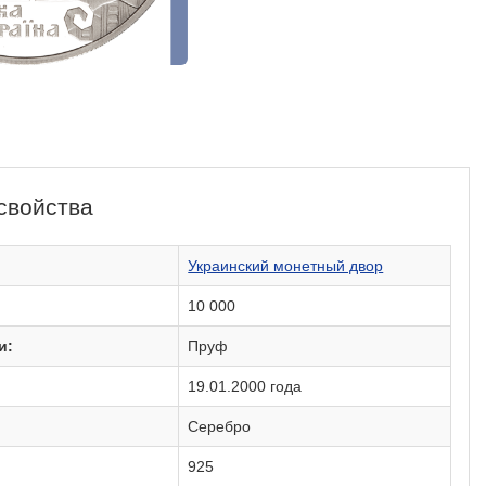
свойства
:
Украинский монетный двор
10 000
и:
Пруф
19.01.2000 года
Серебро
925