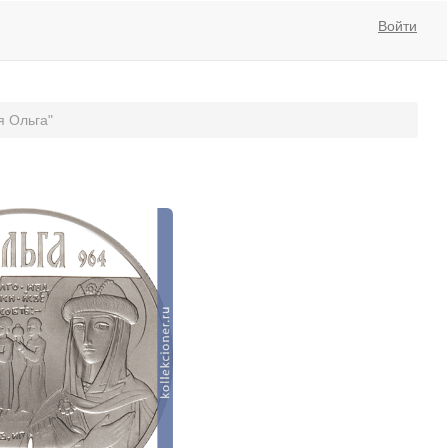
Войти
я Ольга"