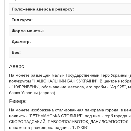
Положение аверса к реверсу:
Тип гурта:
Форма монеты:
Диаметр:
Вес:
Аверс
На монете размещен малый Государственный Герб Украины (вв
полукругом "НАЦІОНАЛЬНИЙ БАНК УКРАЇНИ". В центре изображе
- "10/ГРИВЕНЬ", обозначение металла, его пробы - "Ag 925", м
банка Украины (справа).
Реверс
На монете изображена стилизованная панорама города, в цент
надпись - "ГЕТЬМАНСЬКА СТОЛИЦЯ", под ним - герб города и ч
СКОРОПАДСЬКИЙ, ПАВЛО/ПОЛУБОТОК, ДАНИЛО/АПОСТОЛ, КИ
орнамента размещена надпись "ГЛУХІВ".