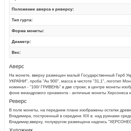
Положение аверса к реверсу:
Тип гурта:
Форма монеты:
Диаметр:
Вес:
Аверс
На монете, вверху размещен малый Государственный Герб Ук
УКРАЇНИ", проба "Au 900", масса в чистоте "31,1", логотип М
номинал - "100/ ГРИВЕНЬ" в две строки; в центре монеты изо
фоне меандрового орнамента - античные монеты Херсонеса и св
Реверс
В поле монеты, на переднем плане изображены остатки древне
Владимира, построенный в середине XIX в. над руинами средн
Владимир;вверху, полукругом размещена надпись "ХЕРСОНЕ
Художник