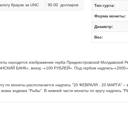
алогу Краузе за UNC
90.00 долларов
Тип гурта:
Форма монеты:
Диаметр:
Вес:
неты находится изображение герба Приднестровской Молдавской Р
СКИЙ БАНК», внизу -«100 РУБЛЕЙ». Под гербом надпись-«2005», 
угу по монеты располагается надпись "20 ФЕВРАЛЯ - 20 МАРТА" – в
знака зодиака "Рыбы". В нижней части монеты по кругу надпись "