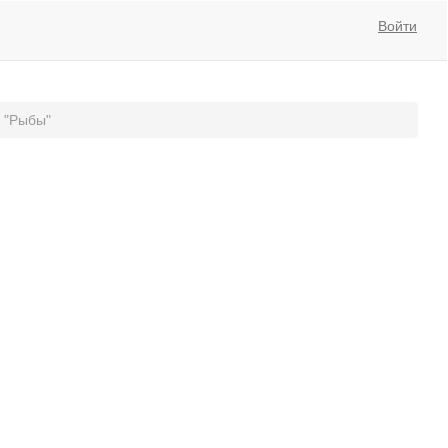
Войти
а "Рыбы"