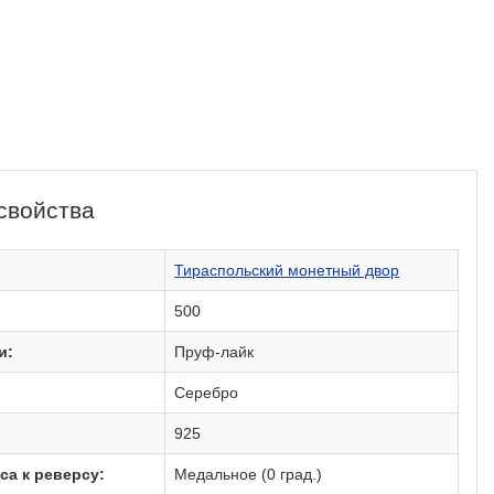
свойства
:
Тираспольский монетный двор
500
и:
Пруф-лайк
Серебро
925
са к реверсу:
Медальное (0 град.)