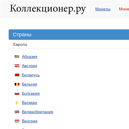
Монеты
Моне
Страны
Европа
Абхазия
Австрия
Беларусь
Бельгия
Болгария
Ватикан
Великобритания
Венгрия