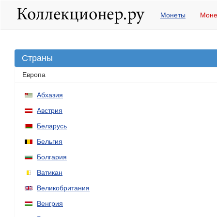
Монеты
Моне
Страны
Европа
Абхазия
Австрия
Беларусь
Бельгия
Болгария
Ватикан
Великобритания
Венгрия