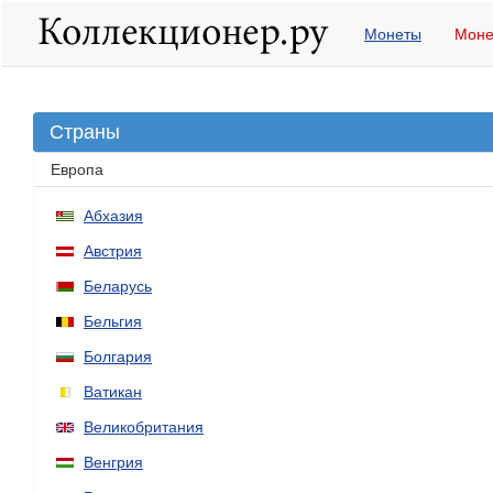
Монеты
Моне
Страны
Европа
Абхазия
Австрия
Беларусь
Бельгия
Болгария
Ватикан
Великобритания
Венгрия