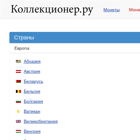
Монеты
Моне
Страны
Европа
Абхазия
Австрия
Беларусь
Бельгия
Болгария
Ватикан
Великобритания
Венгрия