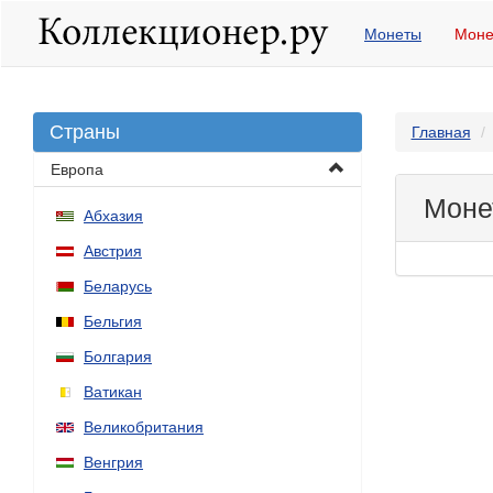
Монеты
Моне
Страны
Главная
Европа
Моне
Абхазия
Австрия
Беларусь
Бельгия
Болгария
Ватикан
Великобритания
Венгрия