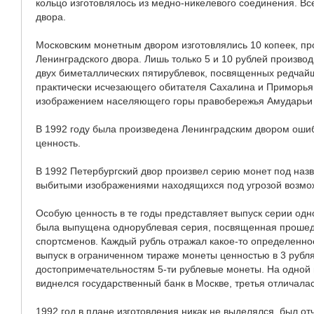
кольцо изготовлялось из медно-никелевого соединения. В
двора.
Московским монетным двором изготовлялись 10 копеек, пр
Ленинградского двора. Лишь только 5 и 10 рублей производ
двух биметаллических пятирублевок, посвященных редчай
практически исчезающего обитателя Сахалина и Приморья
изображением населяющего горы правобережья Амударьи в
В 1992 году была произведена Ленинградским двором оши
ценность.
В 1992 Петербургский двор произвел серию монет под на
выбитыми изображениями находящихся под угрозой возмож
Особую ценность в те годы представляет выпуск серии од
была выпущена однорублевая серия, посвященная прошед
спортсменов. Каждый рубль отражал какое-то определенно
выпуск в ограниченном тираже монеты ценностью в 3 рубл
достопримечательностям 5-ти рублевые монеты. На одной 
виднелся государственный банк в Москве, третья отличала
1992 год в плане изготовления никак не выделялся, был о