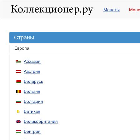
Монеты
Моне
Страны
Европа
Абхазия
Австрия
Беларусь
Бельгия
Болгария
Ватикан
Великобритания
Венгрия